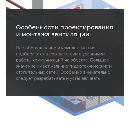
Особенности проектирования
и монтажа вентиляции
Все оборудование и комплектующие
подбираются в соответствии с условиями
работы коммуникаций на объекте. Большое
значение имеет наличие гидротехнических и
отопительных сетей. Особенно внимательно
следует разрабатывать и устанавливать
системы вентиляции и кондиционирования
котельных с печами, твердотопливными
котлами, каминами. В таких помещениях нужны
вытяжки на случай задымления.