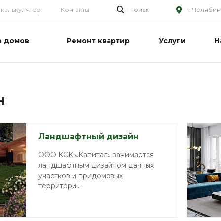
калькулятор
Контакты
Поиск
г. Челябин
о домов
Ремонт квартир
Услуги
Н
н
Ландшафтный дизайн
ООО КСК «Капитал» занимается
ландшафтным дизайном дачных
участков и придомовых
территори...