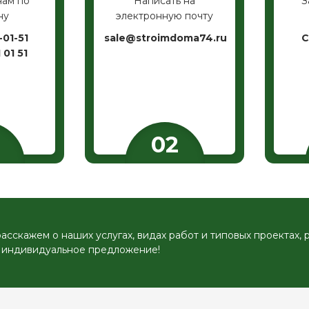
нам по
Написать на
З
ну
электронную почту
-01-51
sale@stroimdoma74.ru
С
 01 51
сскажем о наших услугах, видах работ и типовых проектах, 
 индивидуальное предложение!