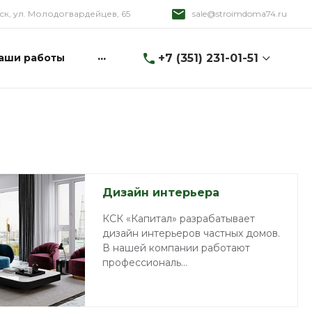
ск, ул. Молодогвардейцев, 65
sale@stroimdoma74.ru
...
+7 (351) 231-01-51
аши работы
+7 (351) 231-01-51
г. Челябинск, ул.
Молодогвардейцев,
65
Пн-Вс: 9:00-20:00
sale@stroimdoma74.ru
Дизайн интерьера
+7 (351) 231-01-51
г. Коркино, ул.Сони
КСК «Капитал» разрабатывает
Кривой 1а
дизайн интерьеров частных домов.
Пн-Сб: 9:00-19:00
В нашей компании работают
sale@stroimdoma74.ru
профессиональ...